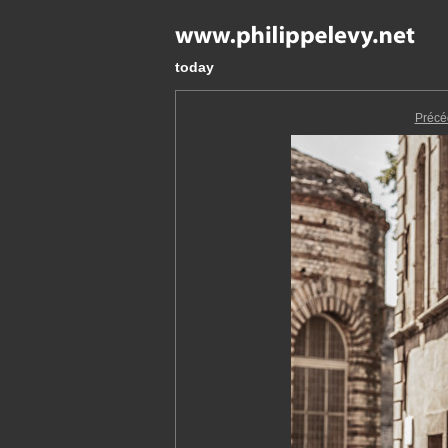
today
Précé