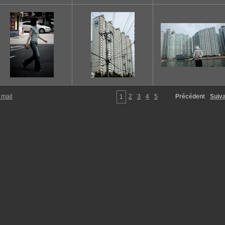
 mail
2
3
4
5
Précédent
Suiv
1