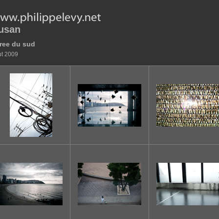
usan
ree du sud
ut 2009